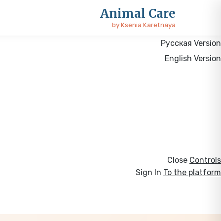
Close
Animal Care
Prev
by Ksenia Karetnaya
Next
Русская Version
English Version
Close
Controls
Sign In
To the platform