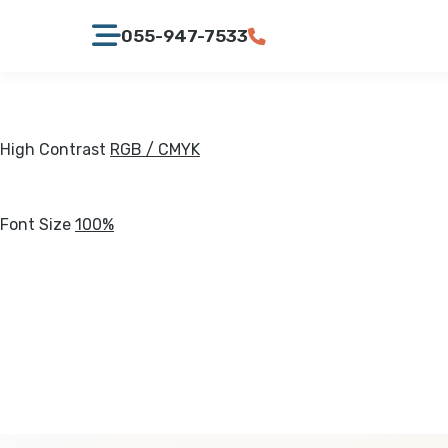
055-947-7533
High Contrast
RGB / CMYK
Font Size
100%